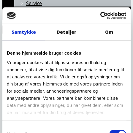
Service
Om os
Kontakt os
OM OS
Samtykke
Detaljer
Om
Denne hjemmeside bruger cookies
Thomsens Tagdækning ApS er en virksomhed som er
stiftet i 2021 og køre ud fra Aulum som ligger mellem
Vi bruger cookies til at tilpasse vores indhold og
Holstebro og Herning. Vi arbejder inden for
annoncer, til at vise dig funktioner til sociale medier og til
tagdækningsbranchen. Virksomheden består af ejer og
at analysere vores trafik. Vi deler også oplysninger om
tagdækker Steffen Thomsen samt ejer og
din brug af vores hjemmeside med vores partnere inden
bygningskonstruktør Rene Vejsgaard Bertelsen.
for sociale medier, annonceringspartnere og
Selvom vi er en ung virksomhed, kommer vi med en
analysepartnere. Vores partnere kan kombinere disse
masse erfaring, indenfor tagpapløsninger.
data med andre oplysninger, du har givet dem, eller som
de har indsamlet fra din brug af deres tjenester.
Steffen har over 20 års erfaring i tagdækkerfaget hvor
en stor bred viden om alle aspekter indenfor tagpap er
Samtykkevalg
fulgt med. René har over 20 års erfaring i