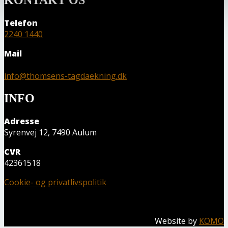
Telefon
2240 1440
Mail
info@thomsens-tagdaekning.dk
INFO
Adresse
Syrenvej 12, 7490 Aulum
CVR
42361518
Cookie- og privatlivspolitik
Website by
KOMO