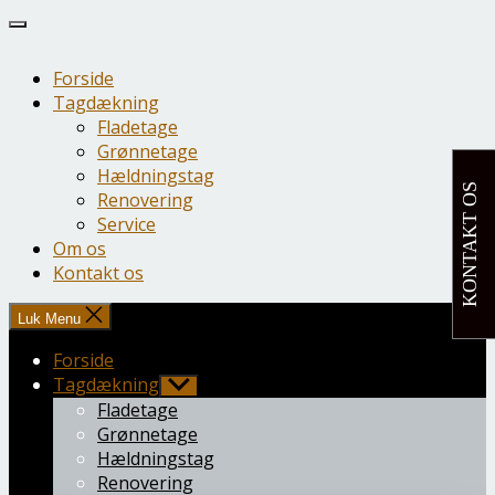
Spring
til
indholdet
Forside
Tagdækning
Fladetage
Grønnetage
Hældningstag
KONTAKT OS
Renovering
Service
Om os
Kontakt os
Luk Menu
Forside
Tagdækning
Vis
undermenu
Fladetage
Grønnetage
Hældningstag
Renovering